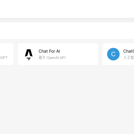
Chat For AI
Chat
tGPT
基于 OpenAI API
人工智