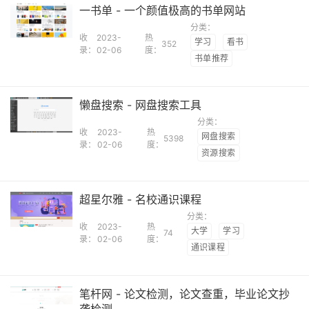
一书单 - 一个颜值极高的书单网站
分类：
收
2023-
热
学习
看书
352
录：
02-06
度：
书单推荐
懒盘搜索 - 网盘搜索工具
分类：
收
2023-
热
网盘搜索
5398
录：
02-06
度：
资源搜索
超星尔雅 - 名校通识课程
分类：
收
2023-
热
大学
学习
74
录：
02-06
度：
通识课程
笔杆网 - 论文检测，论文查重，毕业论文抄