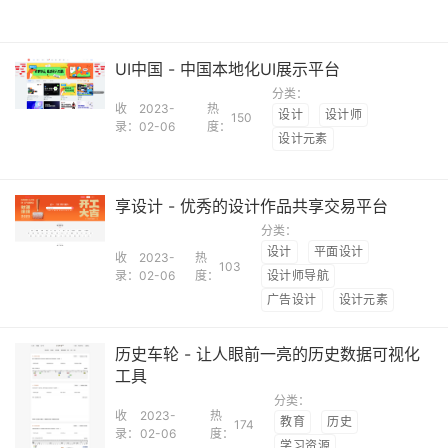
UI中国 - 中国本地化UI展示平台
分类：
收
2023-
热
设计
设计师
150
录：
02-06
度：
设计元素
享设计 - 优秀的设计作品共享交易平台
分类：
设计
平面设计
收
2023-
热
103
录：
02-06
度：
设计师导航
广告设计
设计元素
历史车轮 - 让人眼前一亮的历史数据可视化
工具
分类：
收
2023-
热
教育
历史
174
录：
02-06
度：
学习资源