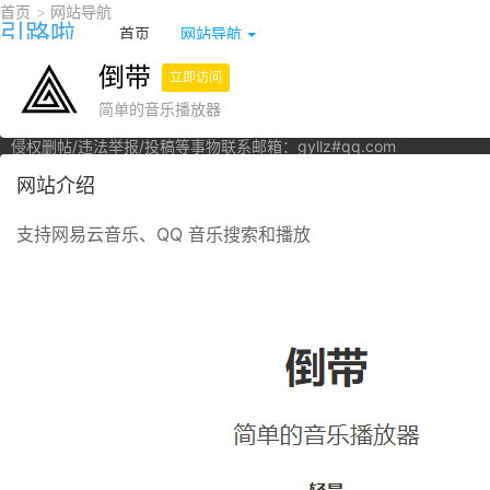
首页
网站导航
引路啦
首页
网站导航
倒带
立即访问
简单的音乐播放器
Copyright © 2020 www.yinlula.com 版权所有
蜀ICP备15016476号-
侵权删帖/违法举报/投稿等事物联系邮箱：gyllz#qq.com
网站介绍
支持网易云音乐、QQ 音乐搜索和播放