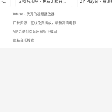
MyFreeMP3 - 音乐免费下载网站
无损音乐吧 - 免费无损音乐下载
ZY Player - 
Infuse - 优秀的视频播放器
厂长资源 - 在线免费播放，最新高清电影
VIP会员付费音乐解析下载网
疯狂音乐搜索